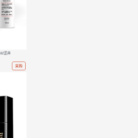
l/涩井
采购