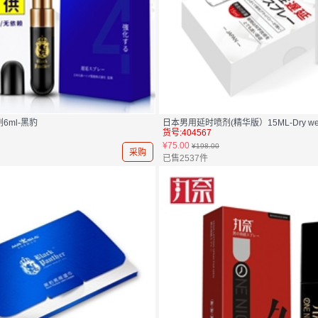
6ml-黑豹
日本男用延时喷剂(精华版）15ML-Dry wel
货号:404567
¥75.00
¥198.00
采购
已售2537件