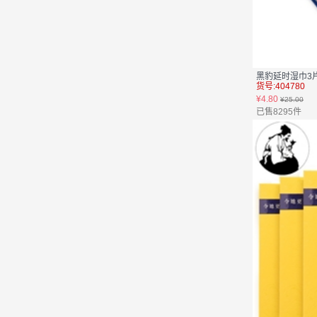
黑豹延时湿巾3
货号:404780
¥4.80
¥25.00
已售8295件