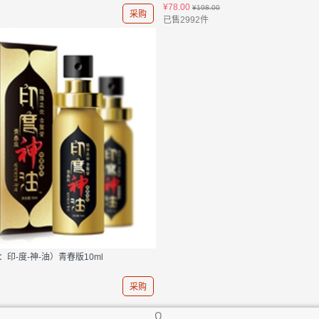
¥78.00
¥198.00
采购
已售2992件
印-度-神-油）青春版10ml
采购