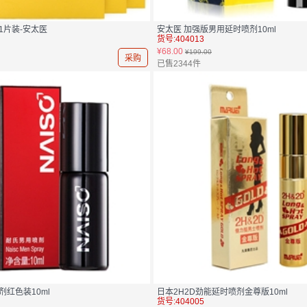
1片装-安太医
安太医 加强版男用延时喷剂10ml
货号:404013
¥68.00
¥199.00
采购
已售2344件
红色装10ml
日本2H2D劲能延时喷剂金尊版10ml
货号:404005