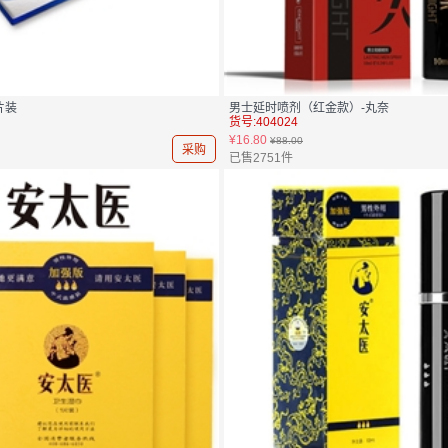
片装
男士延时喷剂（红金款）-丸奈
货号:404024
¥16.80
¥88.00
采购
已售2751件