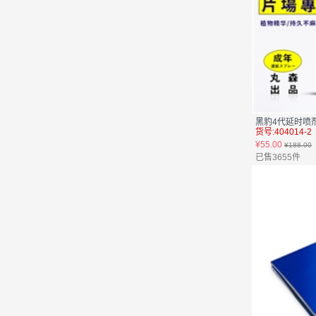
黑豹4代延时喷剂
货号:404014-2
¥55.00
¥188.00
已售3655件