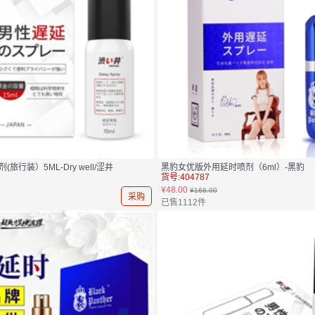
旅行装）5ML-Dry well/涩井
黑豹女优版外用延时喷剂（6ml）-黑豹
货号:404787
¥48.00
¥168.00
采购
已售1112件