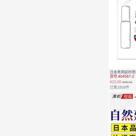
日本男用延时喷剂(
货号:404567-2
¥22.00
¥98.00
已售2858件