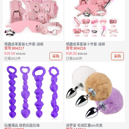
情趣皮革套装七件套-谜姬
情趣皮革套装十件套-谜姬
货号:804217
货号:804216
¥28.00
¥38.00
¥78.00
¥98.00
采购
采购
已售852件
已售846件
玩爆潮品 欲箭后庭拉珠
迪梦姿 毛球肛塞sm另类