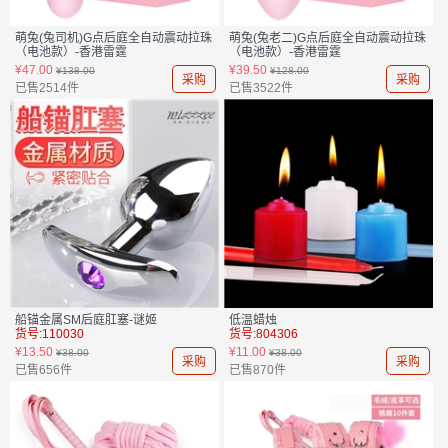
萌兔(兔司机)G点后庭全自动震动拉珠
萌兔(兔老二)G点后庭全自动震动拉珠
（电池款）-香港雷霆
（电池款）-香港雷霆
货号:805019
货号:805018
¥47.00
¥39.50
¥138.00
¥128.00
采购
采购
已售2514件
已售3522件
船锚金属SM后庭肛塞-谜姬
低温蜡烛
货号:110030
货号:804306
¥13.50
¥11.00
¥38.00
¥38.00
采购
采购
已售656件
已售870件