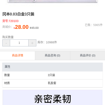
冈本0.03白金3只装
货号:720103
已售：5965件
28.00
商城价：
¥45.00
¥
购买数量
-
+
库存：
10988
件
商品详情
商品咨询 (0)
商品评价 (0)
属性
数量
3只装
材质
乳胶套